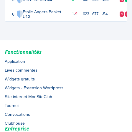
Etoile Angers Basket
6
11
10
1
-
9
623
677
-54
D
D
U13
Fonctionnalités
Application
Lives commentés
Widgets gratuits
Widgets - Extension Wordpress
Site internet MonSiteClub
Tournoi
Convocations
Clubhouse
Entreprise