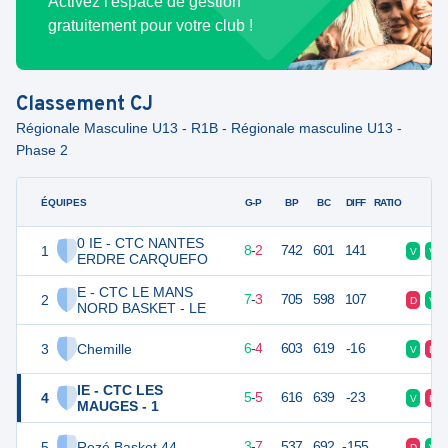
Activez l'espace de gestion
gratuitement pour votre club !
Classement
CJ
Régionale Masculine U13 - R1B - Régionale masculine U13 -
Phase 2
ÉQUIPES
PTS
JO
G-P
BP
BC
DIFF
RATIO
F
0 IE - CTC NANTES
1
18
10
8
-
2
742
601
141
V
V
ERDRE CARQUEFO
E - CTC LE MANS
2
17
10
7
-
3
705
598
107
D
V
NORD BASKET - LE
3
Chemille
16
10
6
-
4
603
619
-16
V
D
IE - CTC LES
4
15
10
5
-
5
616
639
-23
V
D
MAUGES - 1
5
Rezé Basket 44
13
10
3
-
7
537
692
-155
D
V