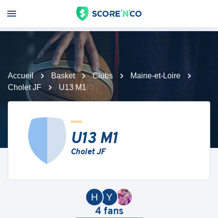
Accueil
Basket
Clubs
Maine-et-Loire
Cholet JF
U13 M1
U13 M1
Cholet JF
H
Y
4
fans