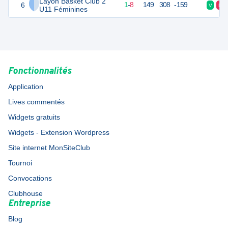
Layon Basket Club 2
6
10
9
1
-
8
149
308
-159
V
D
U11 Féminines
Fonctionnalités
Application
Lives commentés
Widgets gratuits
Widgets - Extension Wordpress
Site internet MonSiteClub
Tournoi
Convocations
Clubhouse
Entreprise
Blog