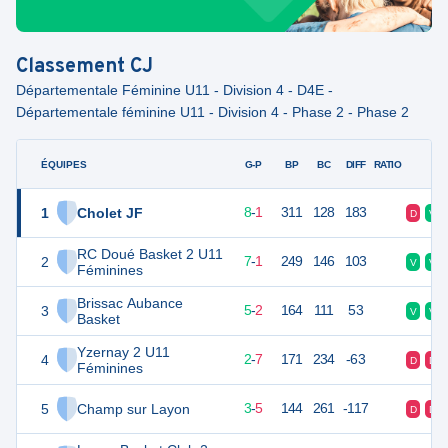
Classement
CJ
Départementale Féminine U11 - Division 4 - D4E -
Départementale féminine U11 - Division 4 - Phase 2 - Phase 2
ÉQUIPES
PTS
JO
G-P
BP
BC
DIFF
RATIO
F
1
Cholet JF
17
9
8
-
1
311
128
183
D
V
RC Doué Basket 2 U11
2
15
8
7
-
1
249
146
103
V
V
Féminines
Brissac Aubance
3
12
7
5
-
2
164
111
53
V
V
Basket
Yzernay 2 U11
4
11
9
2
-
7
171
234
-63
D
D
Féminines
5
Champ sur Layon
11
10
3
-
5
144
261
-117
D
D