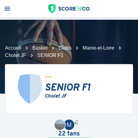
Accueil
Basket
Clubs
Maine-et-Loire
Cholet JF
SENIOR F1
SENIOR F1
Cholet JF
M
22
fans