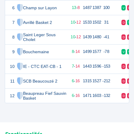
6
Champ sur Layon
34
22
13
-
8
1487
1387
100
V
D
7
Avrillé Basket 2
32
22
10
-
12
1533
1502
31
D
V
Saint Leger Sous
8
32
22
10
-
12
1439
1480
-41
D
D
Cholet
9
Bouchemaine
30
22
8
-
14
1499
1577
-78
V
V
10
IE - CTC EAT-CB - 1
28
22
7
-
14
1443
1596
-153
D
D
11
SCB Beaucouzé 2
28
22
6
-
16
1315
1527
-212
D
D
Beaupreau Fief Sauvin
12
28
22
6
-
16
1471
1603
-132
D
D
Basket