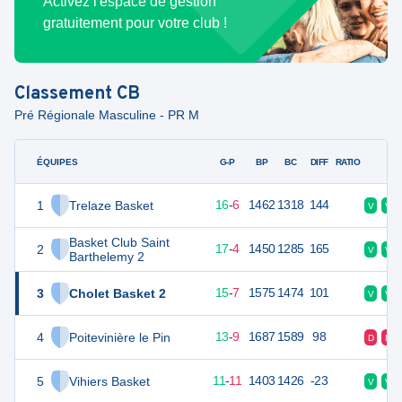
Activez l'espace de gestion
gratuitement pour votre club !
Classement
CB
Pré Régionale Masculine - PR M
ÉQUIPES
PTS
JO
G-P
BP
BC
DIFF
RATIO
F
1
Trelaze Basket
39
22
16
-
6
1462
1318
144
V
V
Basket Club Saint
2
38
22
17
-
4
1450
1285
165
V
V
Barthelemy 2
3
Cholet Basket 2
37
22
15
-
7
1575
1474
101
V
V
4
Poitevinière le Pin
35
22
13
-
9
1687
1589
98
D
D
5
Vihiers Basket
34
22
11
-
11
1403
1426
-23
V
V