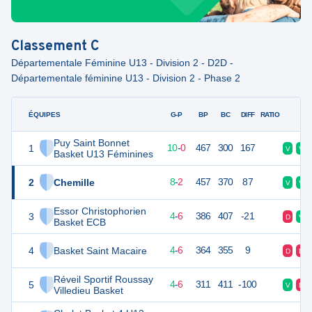
Classement
C
Départementale Féminine U13 - Division 2 - D2D -
Départementale féminine U13 - Division 2 - Phase 2
ÉQUIPES
PTS
JO
G-P
BP
BC
DIFF
RATIO
F
Puy Saint Bonnet
1
20
10
10
-
0
467
300
167
V
V
Basket U13 Féminines
2
Chemille
18
10
8
-
2
457
370
87
V
V
Essor Christophorien
3
14
10
4
-
6
386
407
-21
D
V
Basket ECB
4
Basket Saint Macaire
14
10
4
-
6
364
355
9
D
D
Réveil Sportif Roussay
5
14
10
4
-
6
311
411
-100
V
D
Villedieu Basket