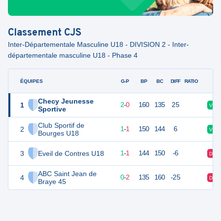
Classement
CJS
Inter-Départementale Masculine U18 - DIVISION 2 - Inter-
départementale masculine U18 - Phase 4
ÉQUIPES
PTS
JO
G-P
BP
BC
DIFF
RATIO
F
Checy Jeunesse
1
4
2
2
-
0
160
135
25
V
Sportive
Club Sportif de
2
3
2
1
-
1
150
144
6
V
Bourges U18
3
Eveil de Contres U18
3
2
1
-
1
144
150
-6
D
ABC Saint Jean de
4
2
2
0
-
2
135
160
-25
D
Braye 45