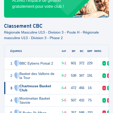
Activez l'espace de gestion
gratuitement pour votre club !
Classement
CBC
Régionale Masculine U13 - Division 3 - Poule H - Régionale
masculine U13 - Division 3 - Phase 2
ÉQUIPES
PTS
JO
G-P
BP
BC
DIFF
RATIO
F
1
BBC Eybens Poisat 2
19
10
9
-
1
601
372
229
V
V
Basket des Vallons de
2
18
10
8
-
2
538
347
191
V
D
la Tour
Chartreuse Basket
3
16
10
6
-
4
472
456
16
D
V
Club
Montmelian Basket
4
15
10
5
-
5
507
432
75
V
D
Savoie
5
E Barby St Alban
11
10
1
-
9
257
588
-331
D
V