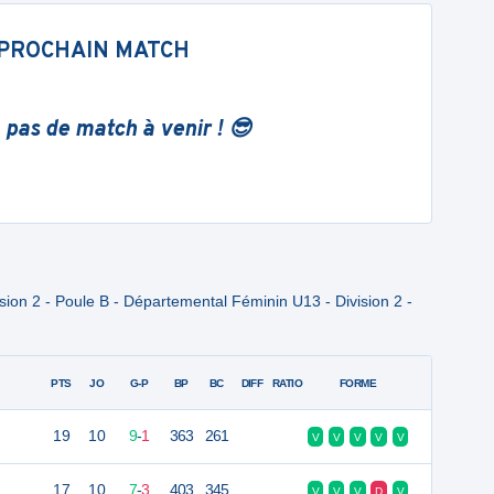
PROCHAIN MATCH
 pas de match à venir ! 😎
ion 2 - Poule B - Départemental Féminin U13 - Division 2 -
PTS
JO
G-P
BP
BC
DIFF
RATIO
FORME
19
10
9
-
1
363
261
V
V
V
V
V
17
10
7
-
3
403
345
V
V
V
D
V