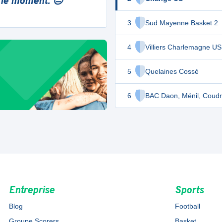
 le moment. 😔
3
Sud Mayenne Basket 2
4
Villiers Charlemagne US
5
Quelaines Cossé
6
BAC Daon, Ménil, Coud
Entreprise
Sports
Blog
Football
Groupe Scorers
Basket