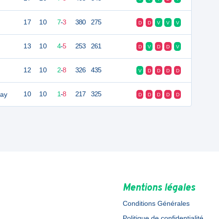
17
10
7
-
3
380
275
D
D
V
V
V
13
10
4
-
5
253
261
D
V
D
D
V
12
10
2
-
8
326
435
V
D
D
D
D
ray
10
10
1
-
8
217
325
D
D
D
D
D
Mentions légales
Conditions Générales
Politique de confidentialité