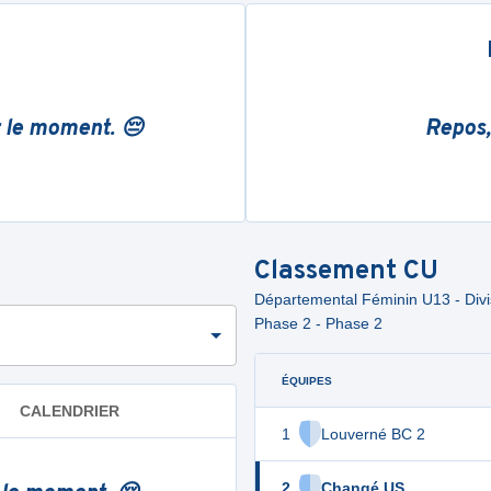
r le moment. 😔
Repos,
Classement
CU
Départemental Féminin U13 - Divis
Phase 2 - Phase 2
ÉQUIPES
CALENDRIER
1
Louverné BC 2
2
Changé US