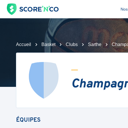
Nos 
Accueil
Basket
Clubs
Sarthe
Champa
Champagn
ÉQUIPES