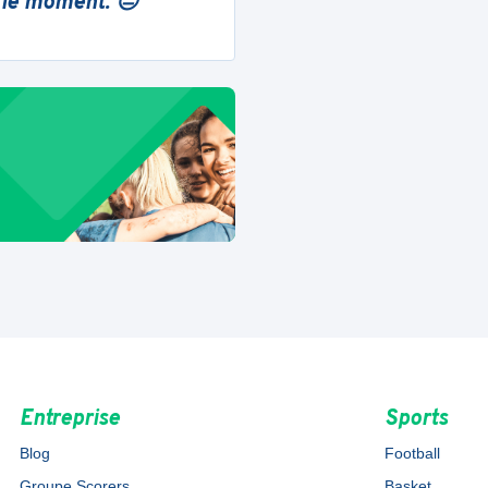
 le moment. 😔
Entreprise
Sports
Blog
Football
Groupe Scorers
Basket