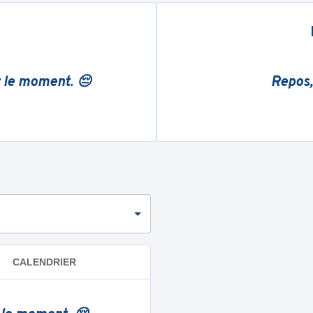
r le moment. 😔
Repos,
CALENDRIER