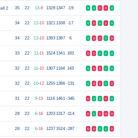
all 2
35
22
13
-
9
1328
1347
-19
V
V
D
D
V
34
22
12
-
10
1321
1338
-17
V
D
V
D
V
34
22
12
-
10
1393
1387
6
V
D
D
V
D
33
22
11
-
11
1524
1341
183
D
D
V
V
V
32
22
11
-
10
1307
1164
143
V
D
D
V
V
32
22
10
-
12
1255
1386
-131
V
D
D
V
D
31
22
9
-
13
1116
1461
-345
D
V
V
D
V
28
22
6
-
16
1203
1317
-114
D
V
D
D
D
28
22
6
-
16
1237
1524
-287
D
D
V
V
D