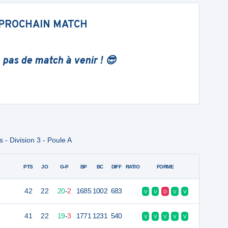
PROCHAIN MATCH
 pas de match à venir ! 😎
- Division 3 - Poule A
PTS
JO
G-P
BP
BC
DIFF
RATIO
FORME
42
22
20
-
2
1685
1002
683
V
V
D
V
V
41
22
19
-
3
1771
1231
540
V
V
V
V
V