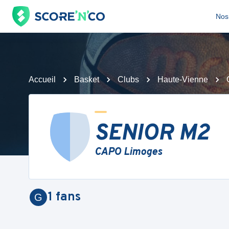
Nos 
Accueil
Basket
Clubs
Haute-Vienne
SENIOR M2
CAPO Limoges
1
fans
G