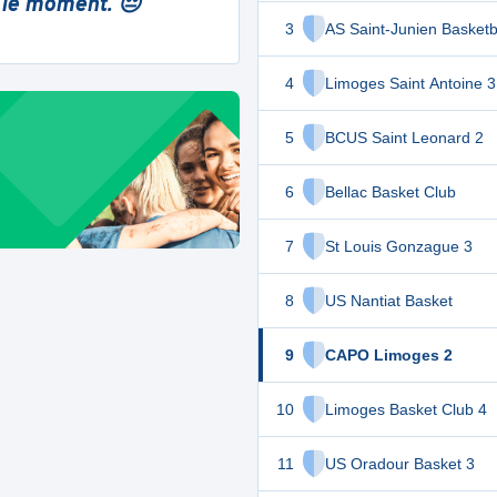
 le moment. 😔
3
AS Saint-Junien Basketb
4
Limoges Saint Antoine 3
5
BCUS Saint Leonard 2
6
Bellac Basket Club
7
St Louis Gonzague 3
8
US Nantiat Basket
9
CAPO Limoges 2
10
Limoges Basket Club 4
11
US Oradour Basket 3