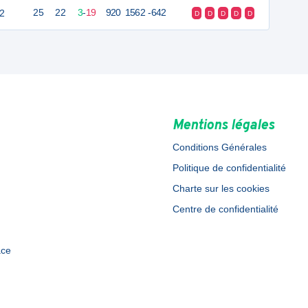
 2
25
22
3
-
19
920
1562
-642
D
D
D
D
D
Mentions légales
Conditions Générales
Politique de confidentialité
Charte sur les cookies
Centre de confidentialité
ace