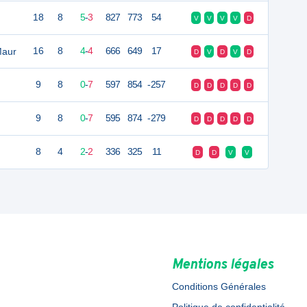
18
8
5
-
3
827
773
54
V
V
V
V
D
Maur
16
8
4
-
4
666
649
17
D
V
D
V
D
9
8
0
-
7
597
854
-257
D
D
D
D
D
9
8
0
-
7
595
874
-279
D
D
D
D
D
8
4
2
-
2
336
325
11
D
D
V
V
Mentions légales
Conditions Générales