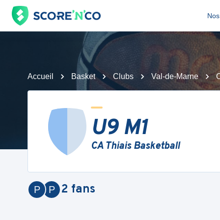
Nos 
Accueil
Basket
Clubs
Val-de-Marne
C
U9 M1
CA Thiais Basketball
2
fans
P
P