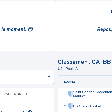
r le moment. 😔
Repos,
Classement
CATBB
U9 - Poule A
ÉQUIPES
Saint Charles Charenton
1
CALENDRIER
Maurice
2
US Créteil Basket