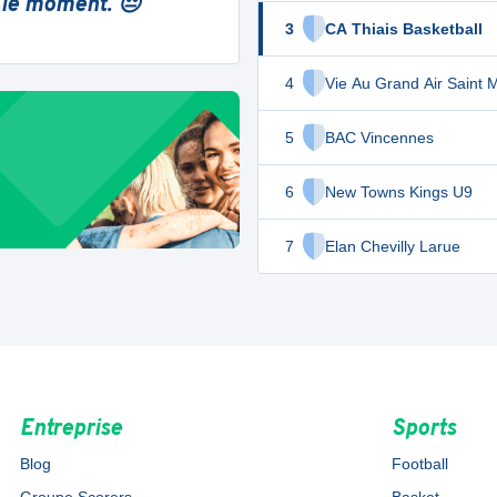
 le moment. 😔
3
CA Thiais Basketball
4
Vie Au Grand Air Saint 
5
BAC Vincennes
6
New Towns Kings U9
7
Elan Chevilly Larue
Entreprise
Sports
Blog
Football