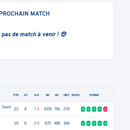
PROCHAIN MATCH
 pas de match à venir ! 😎
PTS
JO
G-P
BP
BC
DIFF
RATIO
FORME
 Saint
22
8
7
-
1
1035
765
270
V
V
V
V
D
18
6
6
-
0
670
486
184
V
V
V
V
V