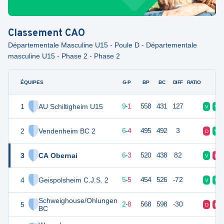
Classement
CAO
Départementale Masculine U15 - Poule D - Départementale
masculine U15 - Phase 2 - Phase 2
ÉQUIPES
PTS
JO
G-P
BP
BC
DIFF
RATIO
F
1
AU Schiltigheim U15
19
10
9
-
1
558
431
127
V
V
2
Vendenheim BC 2
16
10
6
-
4
495
492
3
D
V
3
CA Obernai
15
10
6
-
3
520
438
82
V
D
4
Geispolsheim C.J.S. 2
15
10
5
-
5
454
526
-72
V
V
Schweighouse/Ohlungen
5
12
10
2
-
8
568
598
-30
D
D
BC