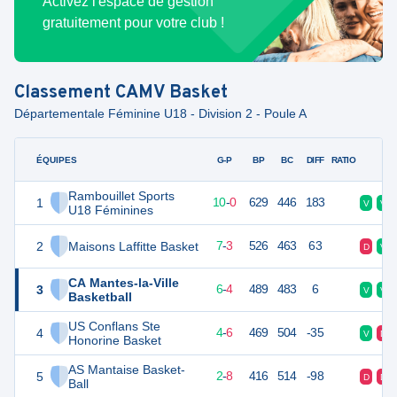
Activez l'espace de gestion
gratuitement pour votre club !
Classement
CAMV Basket
Départementale Féminine U18 - Division 2 - Poule A
ÉQUIPES
PTS
JO
G-P
BP
BC
DIFF
RATIO
F
Rambouillet Sports
1
30
10
10
-
0
629
446
183
V
V
U18 Féminines
2
Maisons Laffitte Basket
24
10
7
-
3
526
463
63
D
V
CA Mantes-la-Ville
3
22
10
6
-
4
489
483
6
V
V
Basketball
US Conflans Ste
4
18
10
4
-
6
469
504
-35
V
D
Honorine Basket
AS Mantaise Basket-
5
14
10
2
-
8
416
514
-98
D
D
Ball