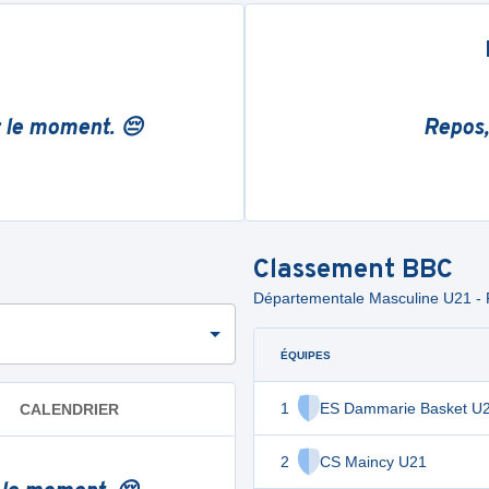
r le moment. 😔
Repos,
Classement
BBC
Départementale Masculine U21 - 
ÉQUIPES
1
ES Dammarie Basket U
CALENDRIER
2
CS Maincy U21