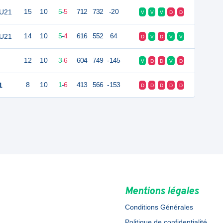
 U21
15
10
5
-
5
712
732
-20
V
V
V
D
D
 U21
14
10
5
-
4
616
552
64
D
V
D
V
V
12
10
3
-
6
604
749
-145
V
D
D
V
D
1
8
10
1
-
6
413
566
-153
D
D
D
D
D
Mentions légales
Conditions Générales
Politique de confidentialité