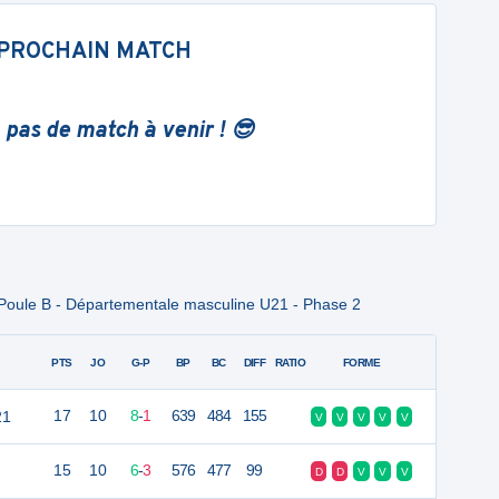
PROCHAIN MATCH
 pas de match à venir ! 😎
Poule B - Départementale masculine U21 - Phase 2
PTS
JO
G-P
BP
BC
DIFF
RATIO
FORME
21
17
10
8
-
1
639
484
155
V
V
V
V
V
15
10
6
-
3
576
477
99
D
D
V
V
V