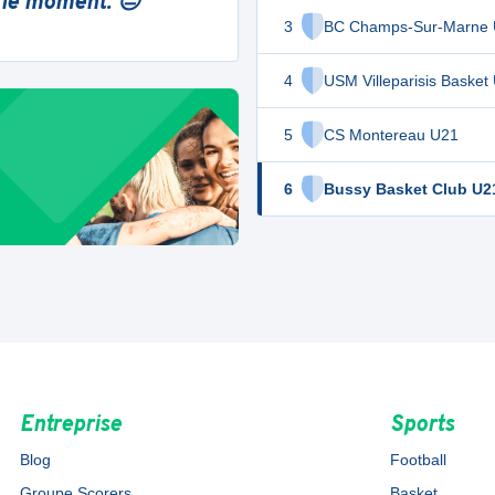
 le moment. 😔
3
BC Champs-Sur-Marne
4
USM Villeparisis Basket
5
CS Montereau U21
6
Bussy Basket Club U2
Entreprise
Sports
Blog
Football
Groupe Scorers
Basket