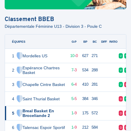
Classement
BBEB
Départementale Féminine U13 - Division 3 - Poule C
ÉQUIPES
PTS
JO
G-P
BP
BC
DIFF
RATIO
F
1
Mordelles US
20
10
10
-
0
627
271
V
V
Espérance Chartres
2
17
10
7
-
3
534
288
V
V
Basket
3
Chapelle Cintre Basket
16
10
6
-
4
410
281
V
D
4
Saint Thurial Basket
15
10
5
-
5
384
346
D
V
Breal Basket En
5
11
10
1
-
9
175
572
D
D
Broceliande 2
6
Talensac Espoir Sportif
11
10
1
-
9
212
584
D
D