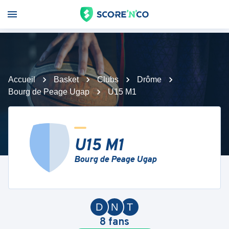
Accueil
Basket
Clubs
Drôme
Bourg de Peage Ugap
U15 M1
U15 M1
Bourg de Peage Ugap
D
N
T
8
fans