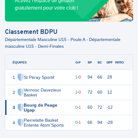
Activez l'espace de gestion
gratuitement pour votre club !
Classement
BDPU
Départementale Masculine U15 - Poule A - Départementale
masculine U15 - Demi-Finales
ÉQUIPES
PTS
JO
G-P
BP
BC
DIFF
RATIO
F
1
St Péray Sportif
2
1
1
-
0
94
66
28
Vernosc Davezieux
2
2
1
1
-
0
72
60
12
Basket
Bourg de Peage
3
1
1
0
-
1
60
72
-12
Ugap
Pierrelatte Basket
4
1
1
0
-
1
66
94
-28
Entente Atom’Sports