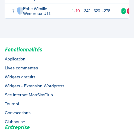
Eobc Wimille
7
24
12
1
-
10
342
620
-278
V
D
Wimereux U11
Fonctionnalités
Application
Lives commentés
Widgets gratuits
Widgets - Extension Wordpress
Site internet MonSiteClub
Tournoi
Convocations
Clubhouse
Entreprise