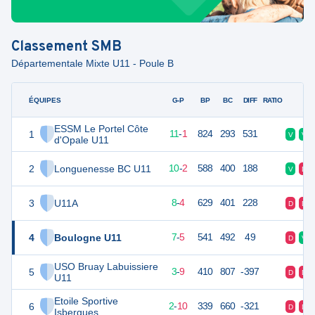
Classement
SMB
Départementale Mixte U11 - Poule B
ÉQUIPES
PTS
JO
G-P
BP
BC
DIFF
RATIO
F
ESSM Le Portel Côte
1
46
12
11
-
1
824
293
531
V
V
d'Opale U11
2
Longuenesse BC U11
44
12
10
-
2
588
400
188
V
D
3
U11A
40
12
8
-
4
629
401
228
D
D
4
Boulogne U11
38
12
7
-
5
541
492
49
D
V
USO Bruay Labuissiere
5
30
12
3
-
9
410
807
-397
D
D
U11
Etoile Sportive
6
28
12
2
-
10
339
660
-321
D
D
Isbergues