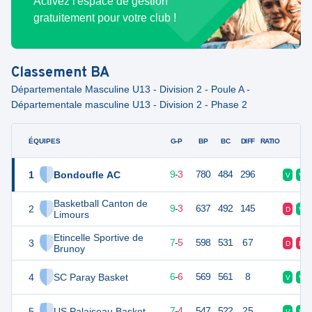
Activez l'espace de gestion
gratuitement pour votre club !
Classement
BA
Départementale Masculine U13 - Division 2 - Poule A -
Départementale masculine U13 - Division 2 - Phase 2
ÉQUIPES
PTS
JO
G-P
BP
BC
DIFF
RATIO
F
1
Bondoufle AC
21
12
9
-
3
780
484
296
V
V
Basketball Canton de
2
21
12
9
-
3
637
492
145
D
V
Limours
Etincelle Sportive de
3
19
12
7
-
5
598
531
67
D
D
Brunoy
4
SC Paray Basket
18
12
6
-
6
569
561
8
V
V
5
US Palaiseau Basket
18
11
7
-
4
547
522
25
V
V