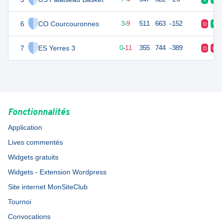
6
CO Courcouronnes
15
12
3
-
9
511
663
-152
D
V
7
ES Yerres 3
11
11
0
-
11
355
744
-389
D
D
Fonctionnalités
Application
Lives commentés
Widgets gratuits
Widgets - Extension Wordpress
Site internet MonSiteClub
Tournoi
Convocations