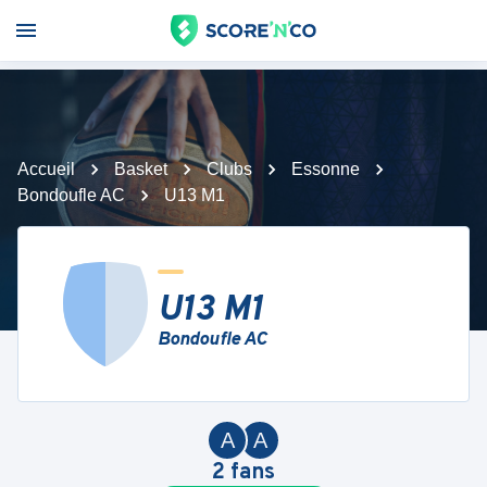
Accueil
Basket
Clubs
Essonne
Bondoufle AC
U13 M1
U13 M1
Bondoufle AC
A
A
2
fans