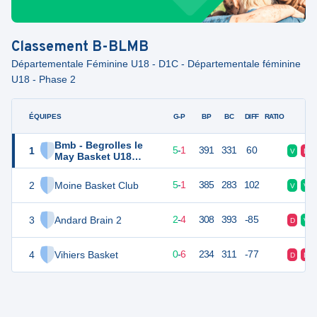
Classement
B-BLMB
Départementale Féminine U18 - D1C - Départementale féminine
U18 - Phase 2
ÉQUIPES
PTS
JO
G-P
BP
BC
DIFF
RATIO
F
Bmb - Begrolles le
1
11
6
5
-
1
391
331
60
V
D
May Basket U18
Féminines
2
Moine Basket Club
11
6
5
-
1
385
283
102
V
V
3
Andard Brain 2
8
6
2
-
4
308
393
-85
D
V
4
Vihiers Basket
6
6
0
-
6
234
311
-77
D
D