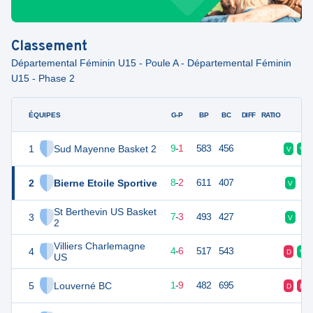
Classement
Départemental Féminin U15 - Poule A - Départemental Féminin
U15 - Phase 2
ÉQUIPES
PTS
JO
G-P
BP
BC
DIFF
RATIO
F
1
Sud Mayenne Basket 2
19
10
9
-
1
583
456
V
V
2
Bierne Etoile Sportive
18
10
8
-
2
611
407
V
D
St Berthevin US Basket
3
17
10
7
-
3
493
427
V
V
2
Villiers Charlemagne
4
14
10
4
-
6
517
543
D
V
US
5
Louverné BC
11
10
1
-
9
482
695
D
D