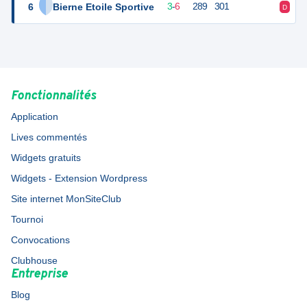
6
Bierne Etoile Sportive
12
9
3
-
6
289
301
D
V
Fonctionnalités
Application
Lives commentés
Widgets gratuits
Widgets - Extension Wordpress
Site internet MonSiteClub
Tournoi
Convocations
Clubhouse
Entreprise
Blog