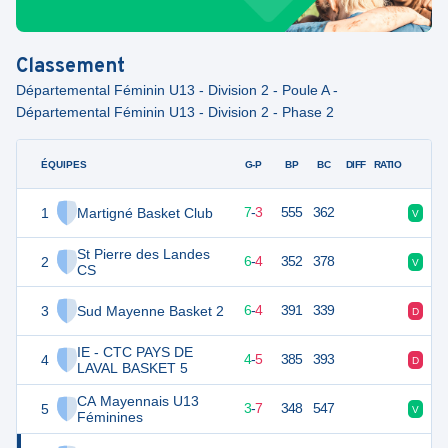
Classement
Départemental Féminin U13 - Division 2 - Poule A -
Départemental Féminin U13 - Division 2 - Phase 2
ÉQUIPES
PTS
JO
G-P
BP
BC
DIFF
RATIO
F
1
Martigné Basket Club
17
10
7
-
3
555
362
V
V
St Pierre des Landes
2
16
10
6
-
4
352
378
V
V
CS
3
Sud Mayenne Basket 2
16
10
6
-
4
391
339
D
D
IE - CTC PAYS DE
4
13
9
4
-
5
385
393
D
D
LAVAL BASKET 5
CA Mayennais U13
5
13
10
3
-
7
348
547
V
D
Féminines