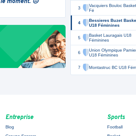
 le moment. 😔
Vacquiers Bouloc Baske
3
Fé
Bessieres Buzet Baske
4
U18 Féminines
Basket Lauragais U18
5
Féminines
Union Olympique Pamie
6
U18 Féminines
7
Montastruc BC U18 Fém
Entreprise
Sports
Blog
Football