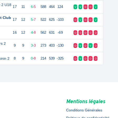
t 2 U18
17
11
6
-
5
588
464
124
V
V
D
D
V
t Club
17
12
5
-
7
522
625
-103
D
V
D
D
V
16
12
4
-
8
562
631
-69
D
D
D
D
D
rs 2
9
9
3
-
3
273
403
-130
D
V
D
V
D
inin 2
8
9
0
-
8
214
539
-325
D
V
D
D
D
Mentions légales
Conditions Générales