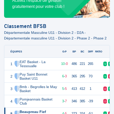
Activez l'espace de gestion
gratuitement pour votre club !
Classement
BFSB
Départementale Masculine U11 - Division 2 - D2A -
Départementale masculine U11 - Division 2 - Phase 2 - Phase 2
ÉQUIPES
PTS
JO
G-P
BP
BC
DIFF
RATIO
F
EAT Basket - La
1
20
10
10
-
0
486
221
265
V
V
Tessoualle
Puy Saint Bonnet
2
15
9
6
-
3
365
295
70
V
D
Basket U11
Bmb - Begrolles le May
3
15
10
5
-
5
413
412
1
D
V
Basket
Pomjeannais Basket
4
13
10
3
-
7
346
385
-39
D
V
Club
Beaupreau Fief
5
13
9
4
-
5
273
324
-51
V
D