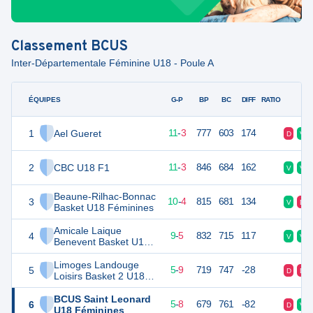
Classement
BCUS
Inter-Départementale Féminine U18 - Poule A
ÉQUIPES
PTS
JO
G-P
BP
BC
DIFF
RATIO
F
1
Ael Gueret
25
14
11
-
3
777
603
174
D
V
2
CBC U18 F1
25
14
11
-
3
846
684
162
V
V
Beaune-Rilhac-Bonnac
3
24
14
10
-
4
815
681
134
V
D
Basket U18 Féminines
Amicale Laique
4
23
14
9
-
5
832
715
117
V
V
Benevent Basket U18
Féminines
Limoges Landouge
5
19
14
5
-
9
719
747
-28
D
D
Loisirs Basket 2 U18
Féminines
BCUS Saint Leonard
6
18
14
5
-
8
679
761
-82
D
V
U18 Féminines