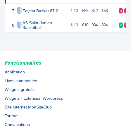
7
Feytiat Basket 87 2
18
14
4
-
10
689
842
-153
D
D
AS Saint-Junien
8
15
14
1
-
13
610
934
-324
V
D
Basketball
Fonctionnalités
Application
Lives commentés
Widgets gratuits
Widgets - Extension Wordpress
Site internet MonSiteClub
Tournoi
Convocations