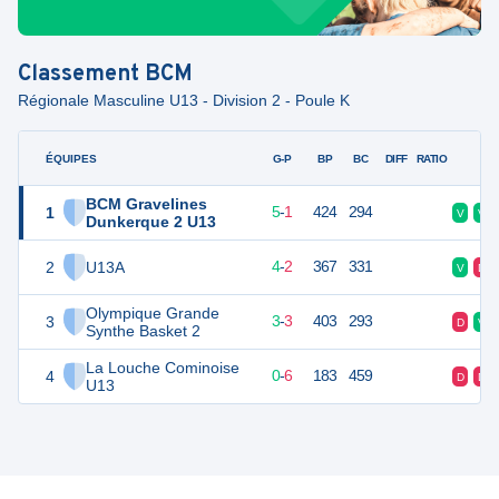
Classement
BCM
Régionale Masculine U13 - Division 2 - Poule K
ÉQUIPES
PTS
JO
G-P
BP
BC
DIFF
RATIO
F
BCM Gravelines
1
11
6
5
-
1
424
294
V
V
Dunkerque 2 U13
2
U13A
10
6
4
-
2
367
331
V
D
Olympique Grande
3
9
6
3
-
3
403
293
D
V
Synthe Basket 2
La Louche Cominoise
4
6
6
0
-
6
183
459
D
D
U13