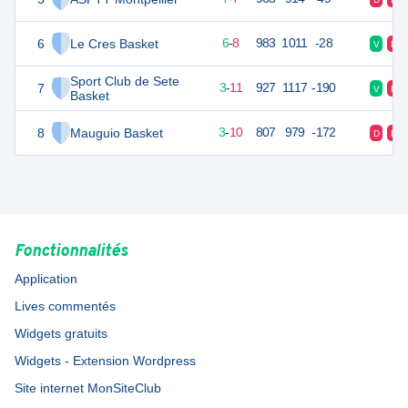
6
Le Cres Basket
20
14
6
-
8
983
1011
-28
V
D
Sport Club de Sete
7
17
14
3
-
11
927
1117
-190
V
D
Basket
8
Mauguio Basket
16
14
3
-
10
807
979
-172
D
D
Fonctionnalités
Application
Lives commentés
Widgets gratuits
Widgets - Extension Wordpress
Site internet MonSiteClub