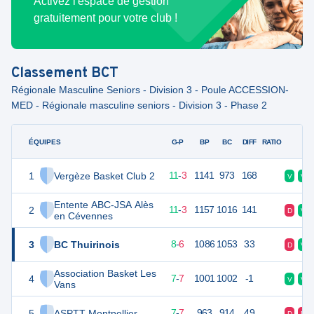
Activez l'espace de gestion
gratuitement pour votre club !
Classement
BCT
Régionale Masculine Seniors - Division 3 - Poule ACCESSION-
MED - Régionale masculine seniors - Division 3 - Phase 2
ÉQUIPES
PTS
JO
G-P
BP
BC
DIFF
RATIO
F
1
Vergèze Basket Club 2
25
14
11
-
3
1141
973
168
V
V
Entente ABC-JSA Alès
2
25
14
11
-
3
1157
1016
141
D
V
en Cévennes
3
BC Thuirinois
22
14
8
-
6
1086
1053
33
D
V
Association Basket Les
4
21
14
7
-
7
1001
1002
-1
V
V
Vans
5
ASPTT Montpellier
21
14
7
-
7
963
914
49
D
D