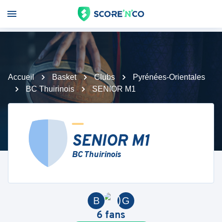
Accueil
Basket
Clubs
Pyrénées-Orientales
BC Thuirinois
SENIOR M1
SENIOR M1
BC Thuirinois
B
G
6
fans