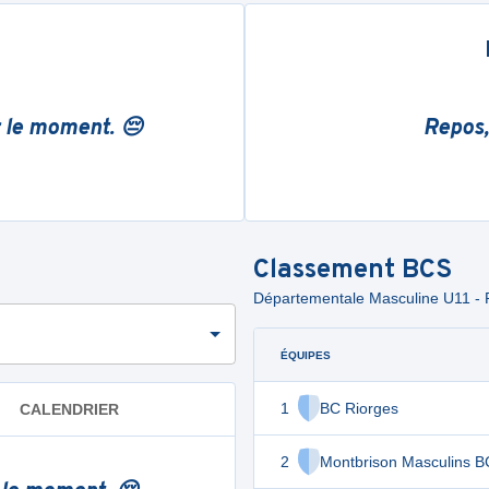
r le moment. 😔
Repos,
Classement
BCS
Départementale Masculine U11 - 
ÉQUIPES
1
BC Riorges
CALENDRIER
2
Montbrison Masculins B