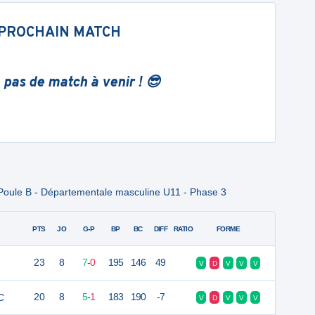
PROCHAIN MATCH
 pas de match à venir ! 😎
Poule B - Départementale masculine U11 - Phase 3
PTS
JO
G-P
BP
BC
DIFF
RATIO
FORME
23
8
7
-
0
195
146
49
V
D
V
V
V
C
20
8
5
-
1
183
190
-7
V
D
V
V
V