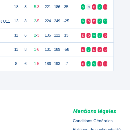
18
8
5
-
3
221
186
35
V
N
D
V
D
t U11
13
8
2
-
5
224
249
-25
V
D
D
V
V
11
6
2
-
3
135
122
13
D
D
V
V
D
11
8
1
-
6
131
189
-58
D
V
D
D
D
8
6
1
-
5
186
193
-7
D
V
V
D
D
Mentions légales
Conditions Générales
Politique de confidentialité