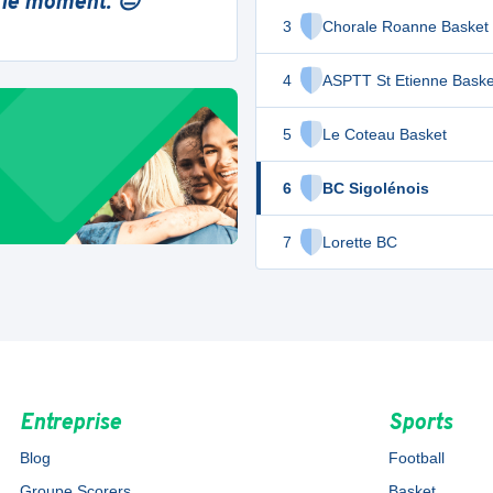
 le moment. 😔
3
Chorale Roanne Basket
4
ASPTT St Etienne Baske
5
Le Coteau Basket
6
BC Sigolénois
7
Lorette BC
Entreprise
Sports
Blog
Football
Groupe Scorers
Basket