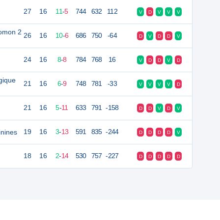
27
16
11
-
5
744
632
112
V
D
V
V
V
omon 2
26
16
10
-
6
686
750
-64
D
V
D
D
V
24
16
8
-
8
784
768
16
V
D
D
V
D
gique
21
16
6
-
9
748
781
-33
V
V
V
V
D
21
16
5
-
11
633
791
-158
D
D
V
D
V
nines
19
16
3
-
13
591
835
-244
D
D
D
D
V
18
16
2
-
14
530
757
-227
D
D
D
D
D