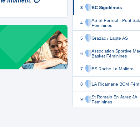
 le moment. 😔
3
BC Sigolénois
AS St Ferréol - Pont Sal
4
Féminines
5
Grazac / Lapte AS
Association Sportive Ma
6
Basket Féminines
7
ES Roche La Molière
8
LA Ricamarie BCM Fémi
St Romain En Jarez JA
9
Féminines