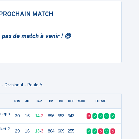
PROCHAIN MATCH
 pas de match à venir ! 😎
 Division 4 - Poule A
PTS
JO
G-P
BP
BC
DIFF
RATIO
FORME
oseph
30
16
14
-
2
896
553
343
D
V
V
V
V
ket 2
29
16
13
-
3
864
609
255
V
V
D
V
D