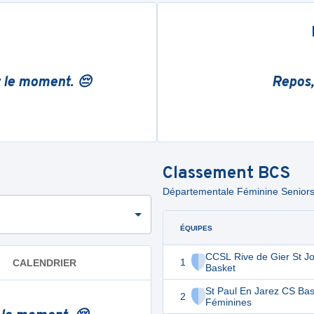
r le moment. 😔
Repos,
Classement
BCS
Départementale Féminine Seniors -
ÉQUIPES
CCSL Rive de Gier St J
1
CALENDRIER
Basket
St Paul En Jarez CS Bas
2
Féminines