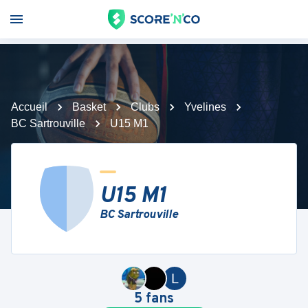
Accueil
Basket
Clubs
Yvelines
BC Sartrouville
U15 M1
U15 M1
BC Sartrouville
L
5
fans