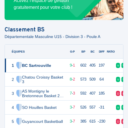
Activez l'espace de gestion
gratuitement pour votre club !
Classement
BS
Départementale Masculine U15 - Division 3 - Poule A
ÉQUIPES
PTS
JO
G-P
BP
BC
DIFF
RATIO
F
1
BC Sartrouville
28
10
9
-
1
602
405
197
V
V
Chatou Croissy Basket
2
26
10
8
-
2
573
509
64
V
V
3
AS Montigny le
3
24
10
7
-
3
592
407
185
D
D
Bretonneux Basket 2
U15
4
SO Houilles Basket
16
10
3
-
7
526
557
-31
V
V
5
Guyancourt Basketball
16
10
3
-
7
385
615
-230
D
D