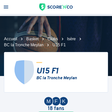
Accueil
Basket
Clubs
Isère
BC la Tronche Meylan
U15 F1
U15 F1
BC la Tronche Meylan
M
F
K
18
fans