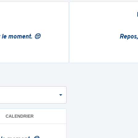
r le moment. 😔
Repos,
CALENDRIER