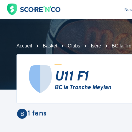
Nos 
Accueil
Basket
Clubs
Isère
BC la Tr
U11 F1
BC la Tronche Meylan
1
fans
B