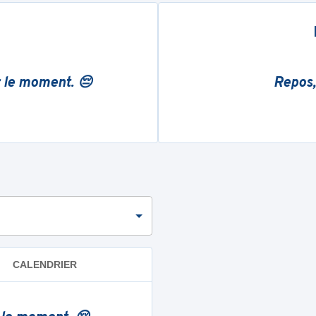
r le moment. 😔
Repos,
CALENDRIER