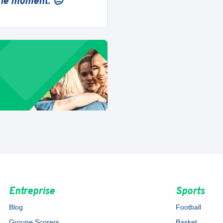
 le moment. 😔
Entreprise
Sports
Blog
Football
Groupe Scorers
Basket