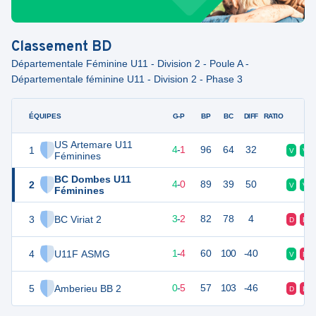
Classement
BD
Départementale Féminine U11 - Division 2 - Poule A -
Départementale féminine U11 - Division 2 - Phase 3
ÉQUIPES
PTS
JO
G-P
BP
BC
DIFF
RATIO
F
US Artemare U11
1
13
5
4
-
1
96
64
32
V
V
Féminines
BC Dombes U11
2
12
4
4
-
0
89
39
50
V
V
Féminines
3
BC Viriat 2
11
5
3
-
2
82
78
4
D
D
4
U11F ASMG
7
5
1
-
4
60
100
-40
V
D
5
Amberieu BB 2
5
5
0
-
5
57
103
-46
D
D