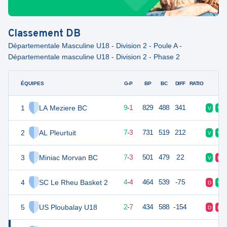
Classement
DB
Départementale Masculine U18 - Division 2 - Poule A -
Départementale masculine U18 - Division 2 - Phase 2
ÉQUIPES
PTS
JO
G-P
BP
BC
DIFF
RATIO
F
1
LA Meziere BC
19
10
9
-
1
829
488
341
V
V
2
AL Pleurtuit
17
10
7
-
3
731
519
212
V
V
3
Miniac Morvan BC
17
10
7
-
3
501
479
22
V
D
4
SC Le Rheu Basket 2
12
9
4
-
4
464
539
-75
D
V
5
US Ploubalay U18
11
9
2
-
7
434
588
-154
D
D