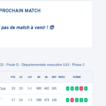
PROCHAIN MATCH
 pas de match à venir ! 😎
D2 - Poule G - Départementale masculine U13 - Phase 2
PTS
JO
G-P
BP
BC
DIFF
RATIO
FORME
Club
19
10
9
-
1
683
442
241
V
V
V
D
V
 -
17
10
7
-
3
599
473
126
V
D
V
V
V