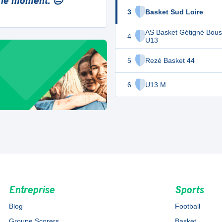
 le moment. 😔
3
Basket Sud Loire
AS Basket Gétigné Bou
4
U13
5
Rezé Basket 44
6
U13 M
Entreprise
Sports
Blog
Football
Groupe Scorers
Basket