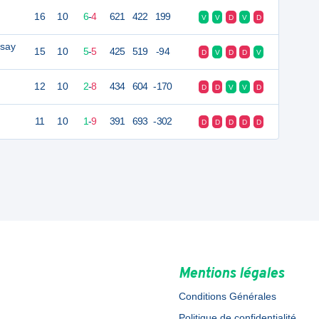
16
10
6
-
4
621
422
199
V
V
D
V
D
ssay
15
10
5
-
5
425
519
-94
D
V
D
D
V
12
10
2
-
8
434
604
-170
D
D
V
V
D
11
10
1
-
9
391
693
-302
D
D
D
D
D
Mentions légales
Conditions Générales
Politique de confidentialité