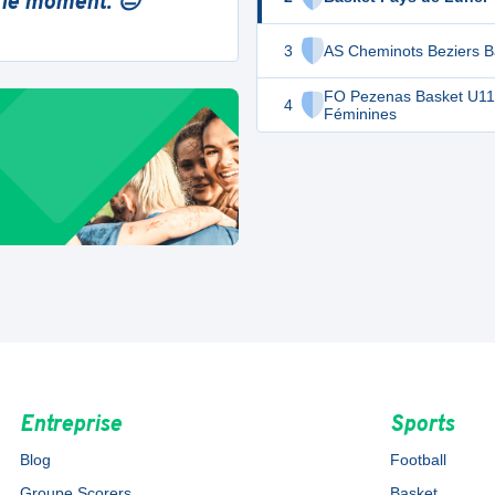
 le moment. 😔
3
AS Cheminots Beziers B
FO Pezenas Basket U11
4
Féminines
Entreprise
Sports
Blog
Football
Groupe Scorers
Basket