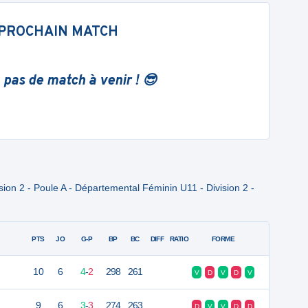
PROCHAIN MATCH
 pas de match à venir ! 😎
ion 2 - Poule A - Départemental Féminin U11 - Division 2 -
PTS
JO
G-P
BP
BC
DIFF
RATIO
FORME
10
6
4
-
2
298
261
V
D
V
D
V
9
6
3
-
3
274
263
D
V
V
D
D