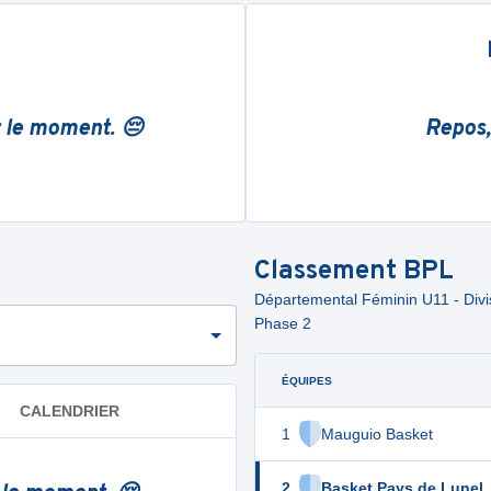
r le moment. 😔
Repos,
Classement
BPL
Départemental Féminin U11 - Divis
Phase 2
ÉQUIPES
CALENDRIER
1
Mauguio Basket
2
Basket Pays de Lunel