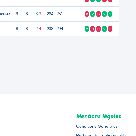
asket
9
6
3
-
3
264
251
D
V
D
V
V
8
6
2
-
4
233
294
V
D
D
V
D
Mentions légales
Conditions Générales
Politique de confidentialité