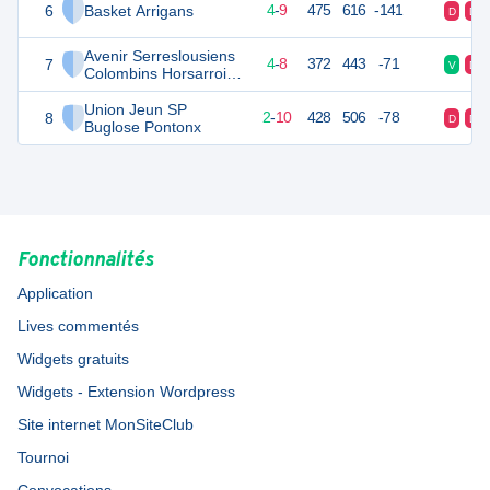
6
Basket Arrigans
18
14
4
-
9
475
616
-141
D
D
Avenir Serreslousiens
7
17
14
4
-
8
372
443
-71
V
D
Colombins Horsarrois
U11 Féminines
Union Jeun SP
8
16
14
2
-
10
428
506
-78
D
D
Buglose Pontonx
Fonctionnalités
Application
Lives commentés
Widgets gratuits
Widgets - Extension Wordpress
Site internet MonSiteClub
Tournoi