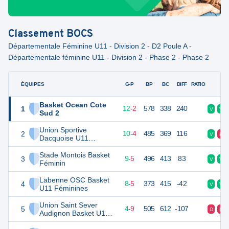
Classement
BOCS
Départementale Féminine U11 - Division 2 - D2 Poule A -
Départementale féminine U11 - Division 2 - Phase 2 - Phase 2
ÉQUIPES
PTS
JO
G-P
BP
BC
DIFF
RATIO
F
Basket Ocean Cote
1
26
14
12
-
2
578
338
240
V
V
Sud 2
Union Sportive
2
24
14
10
-
4
485
369
116
V
D
Dacquoise U11
Féminines
Stade Montois Basket
3
23
14
9
-
5
496
413
83
V
V
Féminin
Labenne OSC Basket
4
22
14
8
-
5
373
415
-42
V
V
U11 Féminines
Union Saint Sever
5
18
14
4
-
9
505
612
-107
D
D
Audignon Basket U11
Féminines