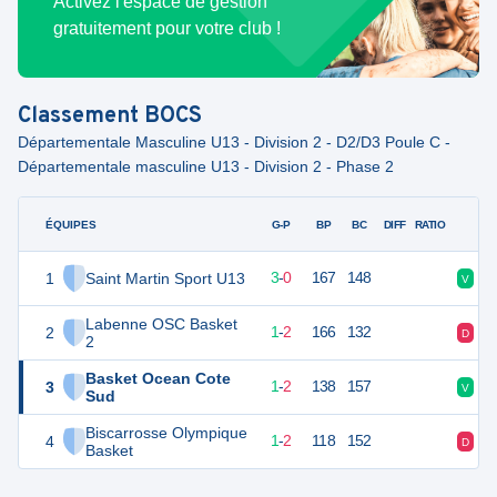
Activez l'espace de gestion
gratuitement pour votre club !
Classement
BOCS
Départementale Masculine U13 - Division 2 - D2/D3 Poule C -
Départementale masculine U13 - Division 2 - Phase 2
ÉQUIPES
PTS
JO
G-P
BP
BC
DIFF
RATIO
F
1
Saint Martin Sport U13
6
3
3
-
0
167
148
V
Labenne OSC Basket
2
4
3
1
-
2
166
132
D
2
Basket Ocean Cote
3
4
3
1
-
2
138
157
V
Sud
Biscarrosse Olympique
4
4
3
1
-
2
118
152
D
Basket