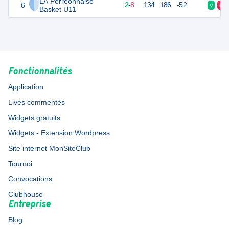
LA Perreonnaise
6
14
10
2
-
8
134
186
-52
V
D
Basket U11
Fonctionnalités
Application
Lives commentés
Widgets gratuits
Widgets - Extension Wordpress
Site internet MonSiteClub
Tournoi
Convocations
Clubhouse
Entreprise
Blog