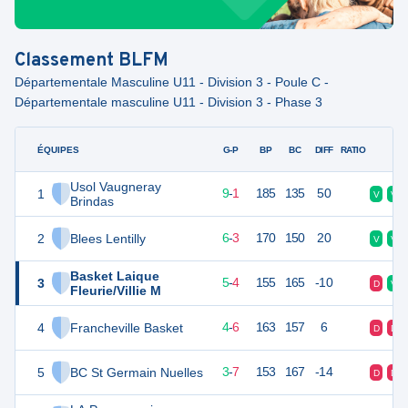
Classement
BLFM
Départementale Masculine U11 - Division 3 - Poule C -
Départementale masculine U11 - Division 3 - Phase 3
ÉQUIPES
PTS
JO
G-P
BP
BC
DIFF
RATIO
F
Usol Vaugneray
1
28
10
9
-
1
185
135
50
V
V
Brindas
2
Blees Lentilly
23
10
6
-
3
170
150
20
V
V
Basket Laique
3
21
10
5
-
4
155
165
-10
D
V
Fleurie/Villie M
4
Francheville Basket
18
10
4
-
6
163
157
6
D
D
5
BC St Germain Nuelles
16
10
3
-
7
153
167
-14
D
D