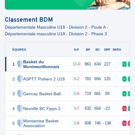
Classement
BDM
Départementale Masculine U18 - Division 2 - Poule A -
Départementale masculine U18 - Division 2 - Phase 3
ÉQUIPES
PTS
JO
G-P
BP
BC
DIFF
RATIO
F
Basket du
1
20
10
10
-
0
861
634
227
V
V
Montmorillonnais
2
ASPTT Poitiers 2 U18
18
10
8
-
2
781
656
125
V
V
3
Gencay Basket-Ball
16
10
6
-
4
719
681
38
V
V
4
Neuville BC Fjeps 2
13
10
3
-
7
632
654
-22
D
V
Montamise Basket
5
12
10
2
-
8
608
746
-138
D
D
Association