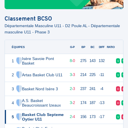
Classement
BCSO
Départementale Masculine U11 - D2 Poule AL - Départementale
masculine U11 - Phase 3
ÉQUIPES
PTS
JO
G-P
BP
BC
DIFF
RATIO
F
Isère Savoie Pont
1
16
8
8
-
0
275
143
132
V
V
Basket
2
Artas Basket Club U11
10
7
3
-
3
214
225
-11
V
V
3
Basket Nord Isère 3
9
7
2
-
3
237
241
-4
D
D
A.S. Basket
4
9
6
3
-
2
174
187
-13
D
V
Beaucroissant Izeaux
Basket Club Septeme
5
8
6
2
-
4
156
173
-17
V
D
Oytier U11