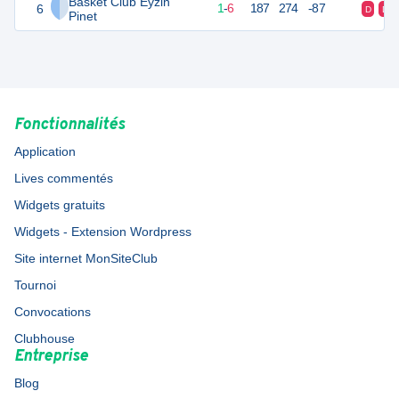
Basket Club Eyzin
6
8
8
1
-
6
187
274
-87
D
D
Pinet
Fonctionnalités
Application
Lives commentés
Widgets gratuits
Widgets - Extension Wordpress
Site internet MonSiteClub
Tournoi
Convocations
Clubhouse
Entreprise
Blog