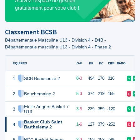
Activez l'espace de gestion
gratuitement pour votre club !
Classement
BCSB
Départementale Masculine U13 - Division 4 - D4B -
Départementale masculine U13 - Division 4 - Phase 2
ÉQUIPES
PTS
JO
G-P
BP
BC
DIFF
RATIO
F
1
SCB Beaucouzé 2
16
8
8
-
0
494
178
316
V
V
2
Bouchemaine 2
13
8
5
-
3
374
219
155
D
V
Etoile Angers Basket 7
3
11
8
3
-
5
239
359
-120
V
V
U13
Basket Club Saint
4
8
7
1
-
6
127
379
-252
D
D
Barthelemy 2
5
NDC Basket Angers
7
7
2
-
3
153
252
-99
V
D