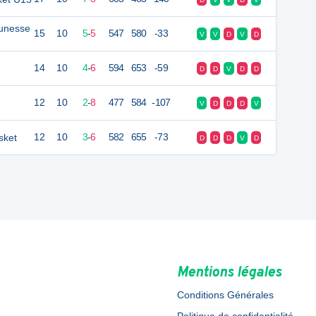
eunesse
15
10
5
-
5
547
580
-33
V
V
D
V
D
14
10
4
-
6
594
653
-59
D
D
V
D
D
12
10
2
-
8
477
584
-107
V
D
D
D
V
sket
12
10
3
-
6
582
655
-73
D
D
D
V
D
Mentions légales
Conditions Générales