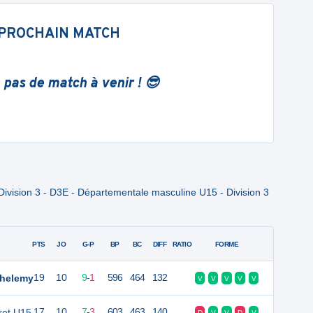
PROCHAIN MATCH
 pas de match à venir ! 😎
ivision 3 - D3E - Départementale masculine U15 - Division 3
PTS
JO
G-P
BP
BC
DIFF
RATIO
FORME
thelemy
19
10
9
-
1
596
464
132
V
V
V
V
V
ket U15
17
10
7
-
3
603
463
140
D
V
V
D
V