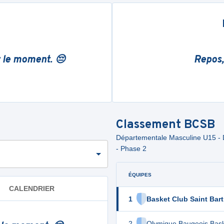
r le moment. 😔
Repos,
Classement
BCSB
Départementale Masculine U15 - D
- Phase 2
ÉQUIPES
CALENDRIER
1
Basket Club Saint Bar
2
Olymique Baugeois Bas