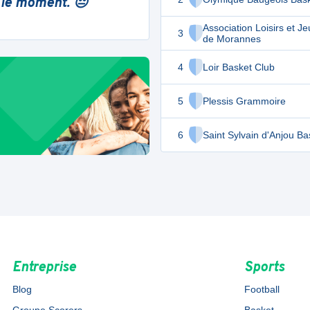
 le moment. 😔
Association Loisirs et J
3
de Morannes
4
Loir Basket Club
5
Plessis Grammoire
6
Saint Sylvain d'Anjou Ba
Entreprise
Sports
Blog
Football