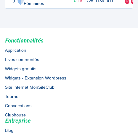
9
16
16
0
-
16
725
1136
-411
D
D
Féminines
Fonctionnalités
Application
Lives commentés
Widgets gratuits
Widgets - Extension Wordpress
Site internet MonSiteClub
Tournoi
Convocations
Clubhouse
Entreprise
Blog