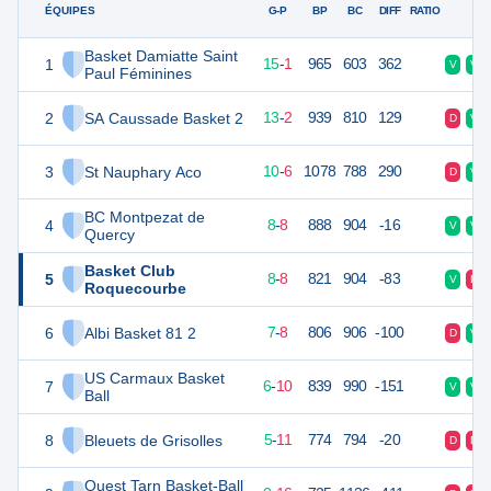
ÉQUIPES
PTS
JO
G-P
BP
BC
DIFF
RATIO
F
Basket Damiatte Saint
1
31
16
15
-
1
965
603
362
V
V
Paul Féminines
2
SA Caussade Basket 2
28
16
13
-
2
939
810
129
D
V
3
St Nauphary Aco
26
16
10
-
6
1078
788
290
D
V
BC Montpezat de
4
24
16
8
-
8
888
904
-16
V
V
Quercy
Basket Club
5
24
16
8
-
8
821
904
-83
V
D
Roquecourbe
6
Albi Basket 81 2
22
16
7
-
8
806
906
-100
D
V
US Carmaux Basket
7
22
16
6
-
10
839
990
-151
V
V
Ball
8
Bleuets de Grisolles
21
16
5
-
11
774
794
-20
D
D
Ouest Tarn Basket-Ball