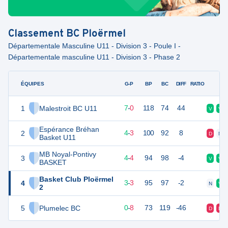
Classement
BC Ploërmel
Départementale Masculine U11 - Division 3 - Poule I -
Départementale masculine U11 - Division 3 - Phase 2
ÉQUIPES
PTS
JO
G-P
BP
BC
DIFF
RATIO
F
1
Malestroit BC U11
23
8
7
-
0
118
74
44
V
V
Espérance Bréhan
2
17
8
4
-
3
100
92
8
D
N
Basket U11
MB Noyal-Pontivy
3
16
8
4
-
4
94
98
-4
V
V
BASKET
Basket Club Ploërmel
4
16
8
3
-
3
95
97
-2
N
V
2
5
Plumelec BC
8
8
0
-
8
73
119
-46
D
D