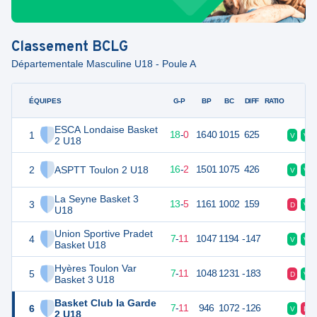
Classement
BCLG
Départementale Masculine U18 - Poule A
ÉQUIPES
PTS
JO
G-P
BP
BC
DIFF
RATIO
F
ESCA Londaise Basket
1
36
18
18
-
0
1640
1015
625
V
V
2 U18
2
ASPTT Toulon 2 U18
34
18
16
-
2
1501
1075
426
V
V
La Seyne Basket 3
3
31
18
13
-
5
1161
1002
159
D
V
U18
Union Sportive Pradet
4
25
18
7
-
11
1047
1194
-147
V
V
Basket U18
Hyères Toulon Var
5
25
18
7
-
11
1048
1231
-183
D
V
Basket 3 U18
Basket Club la Garde
6
25
18
7
-
11
946
1072
-126
V
D
2 U18