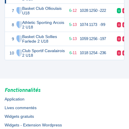
Basket Club Ollioulais
7
24
18
6
-
12
1028
1250
-222
V
D
U18
Athletic Sporting Arcois
8
23
18
5
-
13
1074
1173
-99
D
D
2 U18
Basket Club Sollies
9
23
18
5
-
13
1059
1256
-197
D
D
Farlede 2 U18
Club Sportif Cavalairois
10
23
18
6
-
11
1018
1254
-236
D
D
2 U18
Fonctionnalités
Application
Lives commentés
Widgets gratuits
Widgets - Extension Wordpress