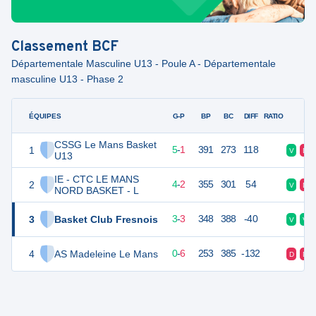
Classement
BCF
Départementale Masculine U13 - Poule A - Départementale
masculine U13 - Phase 2
ÉQUIPES
PTS
JO
G-P
BP
BC
DIFF
RATIO
F
CSSG Le Mans Basket
1
11
6
5
-
1
391
273
118
V
D
U13
IE - CTC LE MANS
2
10
6
4
-
2
355
301
54
V
D
NORD BASKET - L
3
Basket Club Fresnois
9
6
3
-
3
348
388
-40
V
V
4
AS Madeleine Le Mans
6
6
0
-
6
253
385
-132
D
D