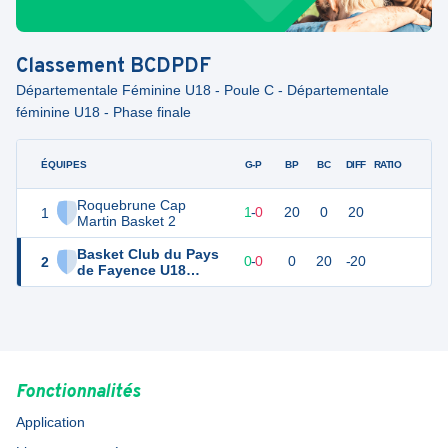
Classement
BCDPDF
Départementale Féminine U18 - Poule C - Départementale
féminine U18 - Phase finale
ÉQUIPES
PTS
JO
G-P
BP
BC
DIFF
RATIO
F
Roquebrune Cap
1
2
1
1
-
0
20
0
20
Martin Basket 2
Basket Club du Pays
2
0
1
0
-
0
0
20
-20
de Fayence U18
Féminines
Fonctionnalités
Application