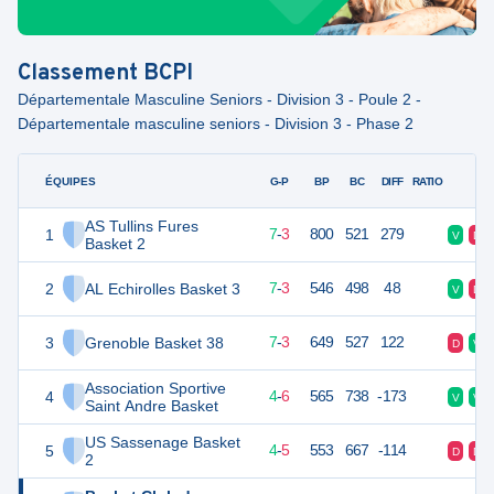
Classement
BCPI
Départementale Masculine Seniors - Division 3 - Poule 2 -
Départementale masculine seniors - Division 3 - Phase 2
ÉQUIPES
PTS
JO
G-P
BP
BC
DIFF
RATIO
F
AS Tullins Fures
1
17
10
7
-
3
800
521
279
V
D
Basket 2
2
AL Echirolles Basket 3
17
10
7
-
3
546
498
48
V
D
3
Grenoble Basket 38
17
10
7
-
3
649
527
122
D
V
Association Sportive
4
14
10
4
-
6
565
738
-173
V
V
Saint Andre Basket
US Sassenage Basket
5
13
10
4
-
5
553
667
-114
D
D
2